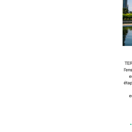
TER
l’en
e
étap
e